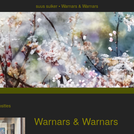
suus suiker
Warnars & Warnars
sities
Warnars & Warnars