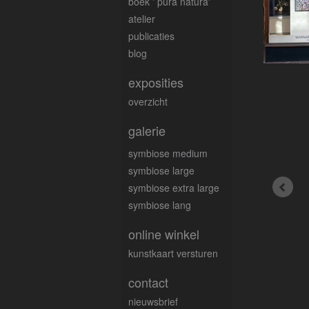
boek ' pura natura'
atelier
publicaties
blog
exposities
overzicht
galerie
symbiose medium
symbiose large
symbiose extra large
symbiose lang
online winkel
kunstkaart versturen
contact
nieuwsbrief