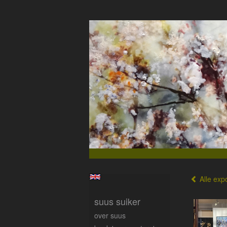
Alle expo
suus suiker
over suus