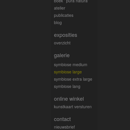
boek ' pura natura'
atelier
publicaties
blog
exposities
overzicht
galerie
symbiose medium
symbiose large
symbiose extra large
symbiose lang
online winkel
kunstkaart versturen
contact
nieuwsbrief