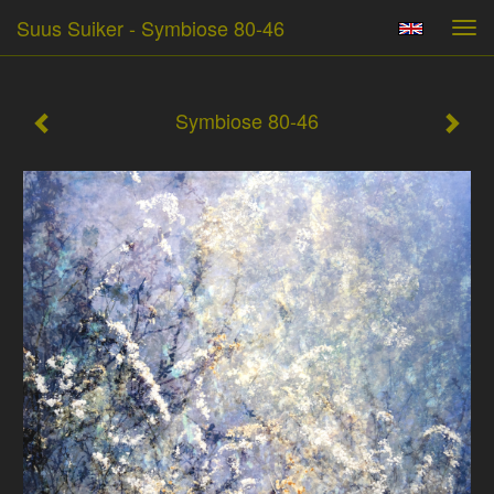
Suus Suiker - Symbiose 80-46
Tog
navi
Symbiose 80-46