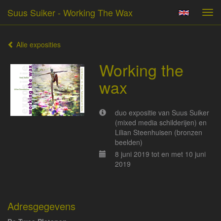
Suus Suiker - Working The Wax
Tog
navi
Alle exposities
Working the
wax
duo expositie van Suus Suiker
(mixed media schilderijen) en
Lilian Steenhuisen (bronzen
beelden)
8 juni 2019 tot en met 10 juni
2019
Adresgegevens