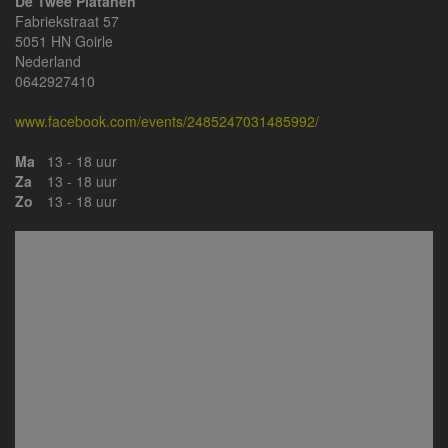
De Twee Platanen
Fabriekstraat 57
5051 HN Goirle
Nederland
0642927410
www.facebook.com/events/2485247031485992/
Ma
13 - 18 uur
Za
13 - 18 uur
Zo
13 - 18 uur