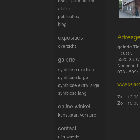
boek ' pura natura'
atelier
publicaties
blog
Adresg
exposities
overzicht
galerie 'D
Heust 3
galerie
5325 XB We
Nederland
symbiose medium
073 - 5994
symbiose large
www.dejaco
symbiose extra large
symbiose lang
Za
13.00 
Zo
13.00 
online winkel
kunstkaart versturen
contact
nieuwsbrief