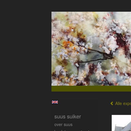
Alle expo
suus suiker
over suus