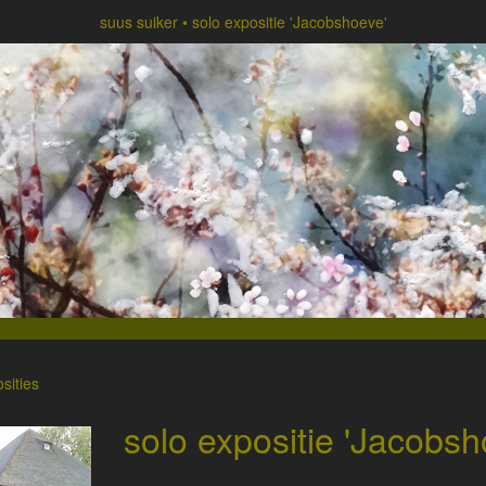
suus suiker
solo expositie 'Jacobshoeve'
sities
solo expositie 'Jacobsh